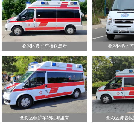
叠彩区救护车接送患者
叠彩区救护
叠彩区救护车转院哪里有
叠彩区跨省救